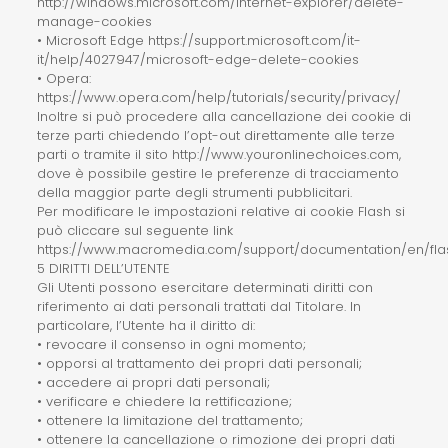
http://windows.microsoft.com/internet-explorer/delete-
manage-cookies
• Microsoft Edge https://support.microsoft.com/it-
it/help/4027947/microsoft-edge-delete-cookies
• Opera:
https://www.opera.com/help/tutorials/security/privacy/
Inoltre si può procedere alla cancellazione dei cookie di
terze parti chiedendo l’opt-out direttamente alle terze
parti o tramite il sito http://www.youronlinechoices.com,
dove è possibile gestire le preferenze di tracciamento
della maggior parte degli strumenti pubblicitari.
Per modificare le impostazioni relative ai cookie Flash si
può cliccare sul seguente link
https://www.macromedia.com/support/documentation/en/flas
5 DIRITTI DELL’UTENTE
Gli Utenti possono esercitare determinati diritti con
riferimento ai dati personali trattati dal Titolare. In
particolare, l’Utente ha il diritto di:
• revocare il consenso in ogni momento;
• opporsi al trattamento dei propri dati personali;
• accedere ai propri dati personali;
• verificare e chiedere la rettificazione;
• ottenere la limitazione del trattamento;
• ottenere la cancellazione o rimozione dei propri dati